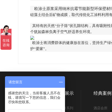
欧涂士原浆采用纳米抗霉节能新型环保壁材
硅藻土结合后矿物成膜，取代传统化工涂料利用有
其特有的天然“分子筛”状孔隙结构，具有吸附
个犹如森林负离子空气舒适养生环境。
欧涂士将消费群体的健康放在首位，坚持生产绿
护“爱家”。
请您留言
关于我们
产品展示
经典案例
感谢您的关注，当前客服人员不在
线，请填写一下您的信息，我们会
尽快和您联系。
企业简介
艺术漆系列
酒店会所